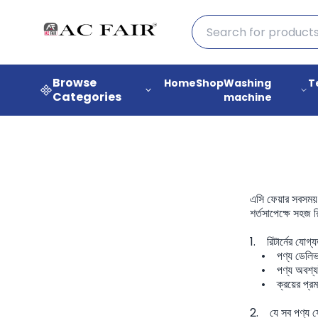
Browse
Home
Shop
Washing
T
Categories
machine
এসি ফেয়ার সবসময় গ্
শর্তসাপেক্ষে সহজ রি
1. রিটার্নের যোগ্য
• পণ্য ডেলিভারির
• পণ্য অবশ্যই অ
• ক্রয়ের প্রমা
2. যে সব পণ্য ফ