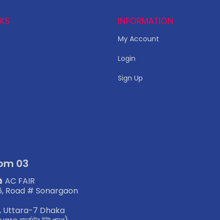
NKS
INFORMATION
My Account
Login
s
Sign Up
om 03
 AC FAIR
, Road # Sonargaon
1, Uttara-7 Dhaka