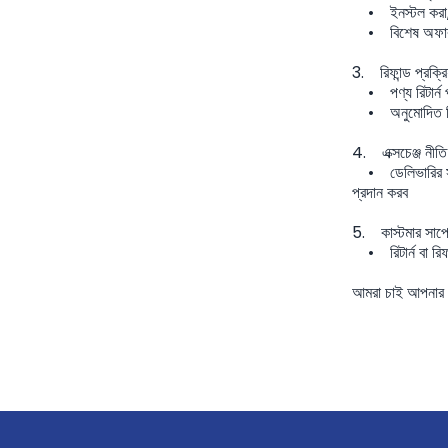
• ইনস্টল করা, ক্
• বিশেষ অফার বা 
3. রিফান্ড প্রক্রি
• পণ্য রিটার্ন প
• অনুমোদিত রিফান্
4. এক্সচেঞ্জ নীতি
• ডেলিভারির সময় 
প্রদান করব
5. কাস্টমার সাপোর
• রিটার্ন বা রি
আমরা চাই আপনার ক