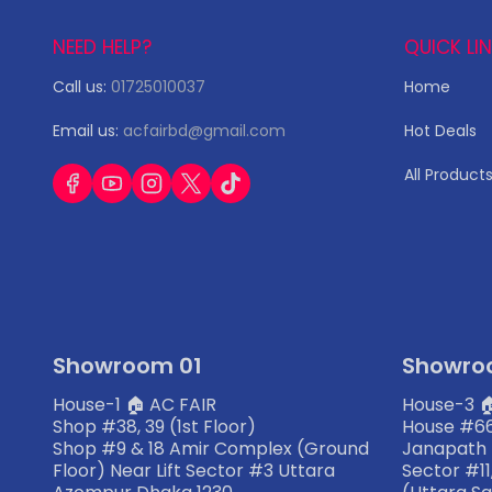
NEED HELP?
QUICK LI
Call us:
01725010037
Home
Email us:
acfairbd@gmail.com
Hot Deals
All Product
Showroom 01
Showro
House-1 🏠 AC FAIR
House-3 
Shop #38, 39 (1st Floor)
House #66
Shop #9 & 18 Amir Complex (Ground
Janapath
Floor) Near Lift Sector #3 Uttara
Sector #1