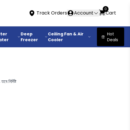
0
Track Orders
Account
Cart
ter
Deep
Ceiling Fan & Air
Hot
ater
Freezer
Cooler
Deals
বে নির্দিষ্ট